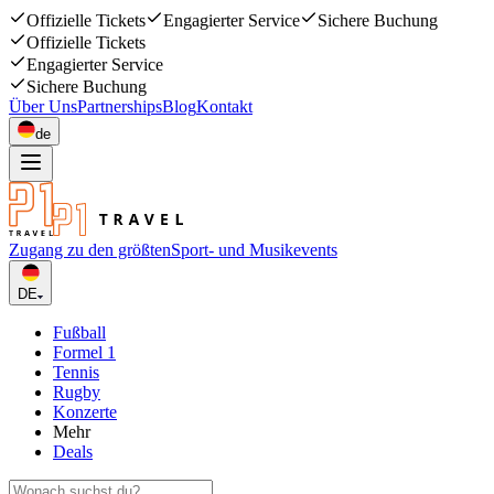
Offizielle Tickets
Engagierter Service
Sichere Buchung
Offizielle Tickets
Engagierter Service
Sichere Buchung
Über Uns
Partnerships
Blog
Kontakt
de
Zugang zu den größten
Sport- und Musikevents
DE
Fußball
Formel 1
Tennis
Rugby
Konzerte
Mehr
Deals