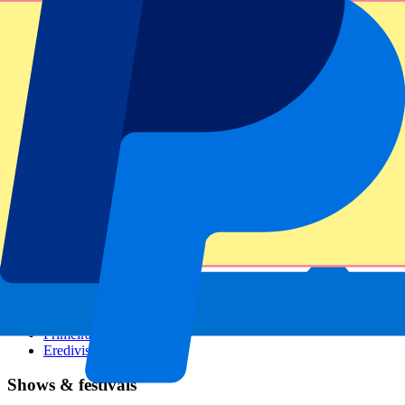
GP Italien
GP Singapur
Six Nations
Alle Sportarten
Fußball
Formel 1
MotoGP
Rugby
Tennis
Fußballligen
Champions League
Premier League
Serie A
La Liga
Ligue 1
Primeira Liga
Eredivisie
Shows & festivals