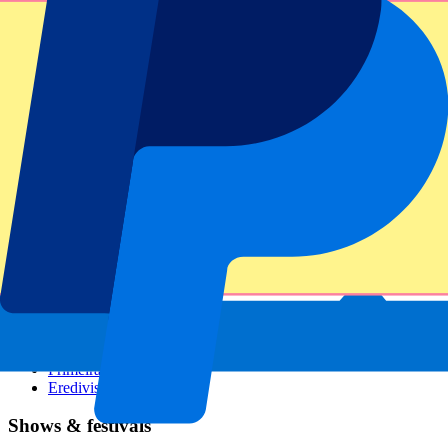
GP Italien
GP Singapur
Six Nations
Alle Sportarten
Fußball
Formel 1
MotoGP
Rugby
Tennis
Fußballligen
Champions League
Premier League
Serie A
La Liga
Ligue 1
Primeira Liga
Eredivisie
Shows & festivals