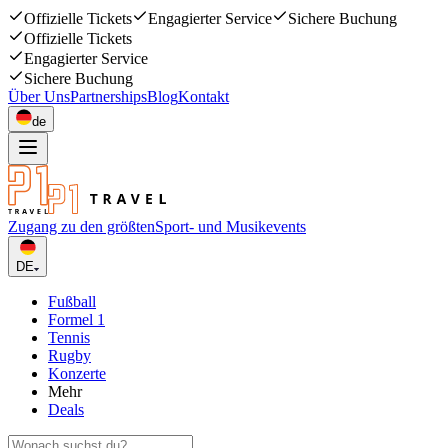
Offizielle Tickets
Engagierter Service
Sichere Buchung
Offizielle Tickets
Engagierter Service
Sichere Buchung
Über Uns
Partnerships
Blog
Kontakt
de
Zugang zu den größten
Sport- und Musikevents
DE
Fußball
Formel 1
Tennis
Rugby
Konzerte
Mehr
Deals