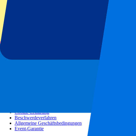
Konzerte
Mehr Informationen
Partnerprogramm
Städtereisen
Urlaubsreisen
Blog
Kontakt
Häufig gestellte Fragen
Über uns
Partnerschaften
Premium Hospitality
Presse
Stellenangebote
Unsere Richtlinien
Datenschutzerklärung
Cookie-Erklärung
Beschwerdeverfahren
Allgemeine Geschäftsbedingungen
Event-Garantie