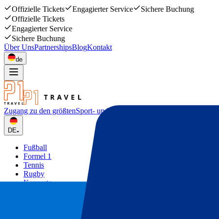
Offizielle Tickets
Engagierter Service
Sichere Buchung
Offizielle Tickets
Engagierter Service
Sichere Buchung
Über Uns
Partnerships
Blog
Kontakt
de
Zugang zu den größten
Sport- und Musikevents
DE
Fußball
Formel 1
Tennis
Rugby
Konzerte
Mehr
Deals