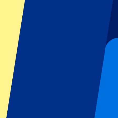
GP Italien
GP Singapur
Six Nations
Alle Sportarten
Fußball
Formel 1
MotoGP
Rugby
Tennis
Fußballligen
Champions League
Premier League
Serie A
La Liga
Ligue 1
Primeira Liga
Eredivisie
Shows & festivals