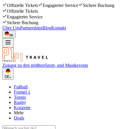
Offizielle Tickets
Engagierter Service
Sichere Buchung
Offizielle Tickets
Engagierter Service
Sichere Buchung
Über Uns
Partnerships
Blog
Kontakt
de
Zugang zu den größten
Sport- und Musikevents
DE
Fußball
Formel 1
Tennis
Rugby
Konzerte
Mehr
Deals