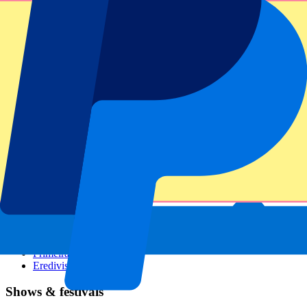
GP Italien
GP Singapur
Six Nations
Alle Sportarten
Fußball
Formel 1
MotoGP
Rugby
Tennis
Fußballligen
Champions League
Premier League
Serie A
La Liga
Ligue 1
Primeira Liga
Eredivisie
Shows & festivals