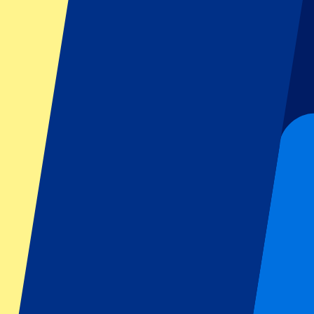
GP Österreich
GP Italien
GP Singapur
Sportarten
Fußball
Formel 1
MotoGP
Tennis
Rugby
Fußballigen
Champions League
Premier League
La Liga
Ligue 1
Bundesliga
Serie A
Jupiler Pro League
Eredivisie
Shows & Festivals