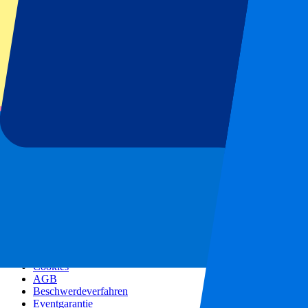
Alle Konzerte
Mehr Infos
Affiliate Programm
Städtereisen
Urlaub Inspiration
Blog
Kontakt
Häufig gestellte Fragen
Über uns
Partnerships
Premium Hospitality
Corporate Social Responsibility
Jobangebote
Unsere Richtlinien
Datenschutzerklärung
Cookies
AGB
Beschwerdeverfahren
Eventgarantie