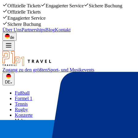
Offizielle Tickets
Engagierter Service
Sichere Buchung
Offizielle Tickets
Engagierter Service
Sichere Buchung
Über Uns
Partnerships
Blog
Kontakt
de
Zugang zu den größten
Sport- und Musikevents
DE
Fußball
Formel 1
Tennis
Rugby
Konzerte
Mehr
Deals