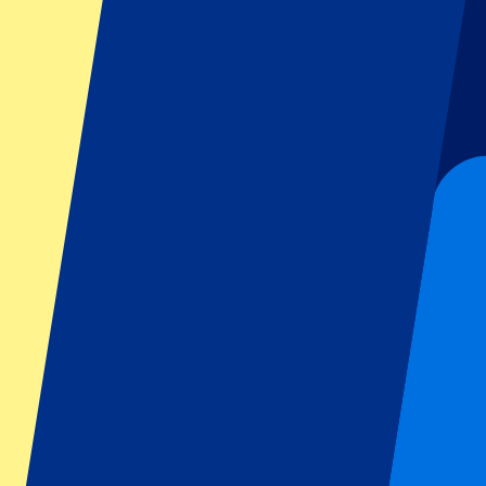
GP Italien
GP Singapur
Six Nations
Alle Sportarten
Fußball
Formel 1
MotoGP
Rugby
Tennis
Fußballligen
Champions League
Premier League
Serie A
La Liga
Ligue 1
Primeira Liga
Eredivisie
Shows & festivals