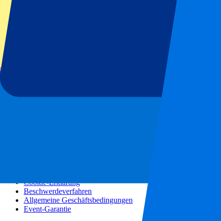
Konzerte
Mehr Informationen
Partnerprogramm
Städtereisen
Urlaubsreisen
Blog
Kontakt
Häufig gestellte Fragen
Über uns
Partnerschaften
Premium Hospitality
Presse
Stellenangebote
Unsere Richtlinien
Datenschutzerklärung
Cookie-Erklärung
Beschwerdeverfahren
Allgemeine Geschäftsbedingungen
Event-Garantie