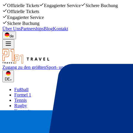
Offizielle Tickets
Engagierter Service
Sichere Buchung
Offizielle Tickets
Engagierter Service
Sichere Buchung
Über Uns
Partnerships
Blog
Kontakt
de
Zugang zu den größten
Sport- und Musikevents
DE
Fußball
Formel 1
Tennis
Rugby
Konzerte
Mehr
Deals