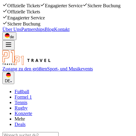
Offizielle Tickets
Engagierter Service
Sichere Buchung
Offizielle Tickets
Engagierter Service
Sichere Buchung
Über Uns
Partnerships
Blog
Kontakt
de
Zugang zu den größten
Sport- und Musikevents
DE
Fußball
Formel 1
Tennis
Rugby
Konzerte
Mehr
Deals