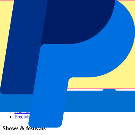
GP Italien
GP Singapur
Six Nations
Alle Sportarten
Fußball
Formel 1
MotoGP
Rugby
Tennis
Fußballligen
Champions League
Premier League
Serie A
La Liga
Ligue 1
Primeira Liga
Eredivisie
Shows & festivals