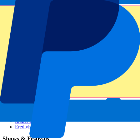
GP Österreich
GP Italien
GP Singapur
Sportarten
Fußball
Formel 1
MotoGP
Tennis
Rugby
Fußballigen
Champions League
Premier League
La Liga
Ligue 1
Bundesliga
Serie A
Jupiler Pro League
Eredivisie
Shows & Festivals