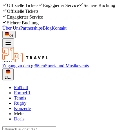
Offizielle Tickets
Engagierter Service
Sichere Buchung
Offizielle Tickets
Engagierter Service
Sichere Buchung
Über Uns
Partnerships
Blog
Kontakt
de
Zugang zu den größten
Sport- und Musikevents
DE
Fußball
Formel 1
Tennis
Rugby
Konzerte
Mehr
Deals