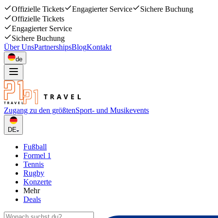
Offizielle Tickets
Engagierter Service
Sichere Buchung
Offizielle Tickets
Engagierter Service
Sichere Buchung
Über Uns
Partnerships
Blog
Kontakt
de
Zugang zu den größten
Sport- und Musikevents
DE
Fußball
Formel 1
Tennis
Rugby
Konzerte
Mehr
Deals