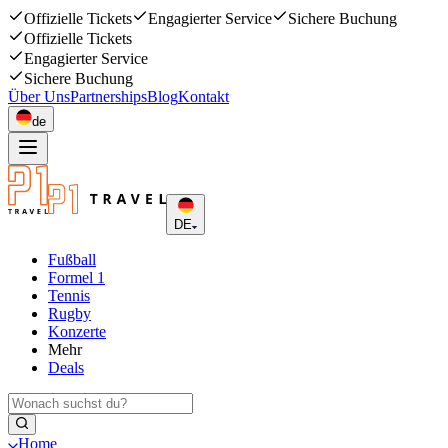
Offizielle Tickets
Engagierter Service
Sichere Buchung
Offizielle Tickets
Engagierter Service
Sichere Buchung
Über Uns
Partnerships
Blog
Kontakt
de
DE
Fußball
Formel 1
Tennis
Rugby
Konzerte
Mehr
Deals
Home