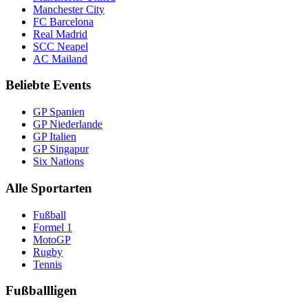
Manchester City
FC Barcelona
Real Madrid
SCC Neapel
AC Mailand
Beliebte Events
GP Spanien
GP Niederlande
GP Italien
GP Singapur
Six Nations
Alle Sportarten
Fußball
Formel 1
MotoGP
Rugby
Tennis
Fußballligen