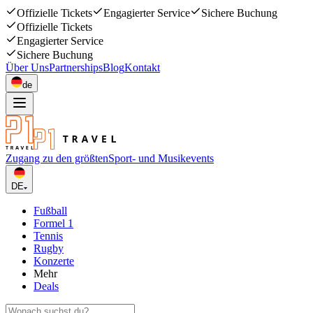
Offizielle Tickets
Engagierter Service
Sichere Buchung
Offizielle Tickets
Engagierter Service
Sichere Buchung
Über Uns
Partnerships
Blog
Kontakt
de
Zugang zu den größten
Sport- und Musikevents
DE
Fußball
Formel 1
Tennis
Rugby
Konzerte
Mehr
Deals