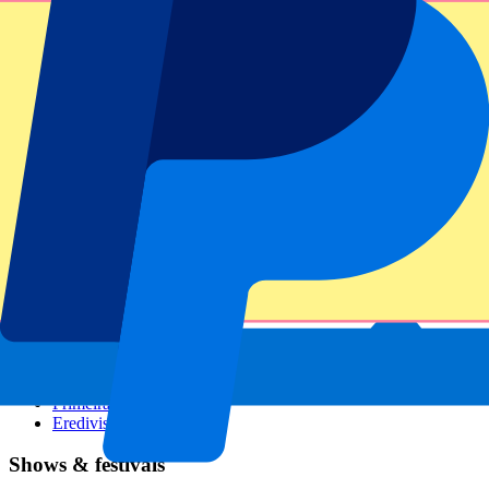
GP Italien
GP Singapur
Six Nations
Alle Sportarten
Fußball
Formel 1
MotoGP
Rugby
Tennis
Fußballligen
Champions League
Premier League
Serie A
La Liga
Ligue 1
Primeira Liga
Eredivisie
Shows & festivals