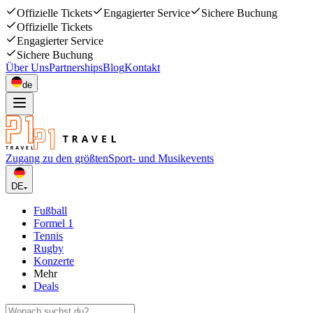
Offizielle Tickets
Engagierter Service
Sichere Buchung
Offizielle Tickets
Engagierter Service
Sichere Buchung
Über Uns
Partnerships
Blog
Kontakt
de
Zugang zu den größten
Sport- und Musikevents
DE
Fußball
Formel 1
Tennis
Rugby
Konzerte
Mehr
Deals