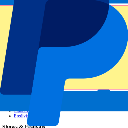
GP Österreich
GP Italien
GP Singapur
Sportarten
Fußball
Formel 1
MotoGP
Tennis
Rugby
Fußballigen
Champions League
Premier League
La Liga
Ligue 1
Bundesliga
Serie A
Jupiler Pro League
Eredivisie
Shows & Festivals