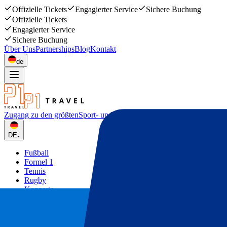
Offizielle Tickets
Engagierter Service
Sichere Buchung
Offizielle Tickets
Engagierter Service
Sichere Buchung
Über Uns
Partnerships
Blog
Kontakt
de
Zugang zu den größten
Sport- und Musikevents
DE
Fußball
Formel 1
Tennis
Rugby
Konzerte
Mehr
Deals