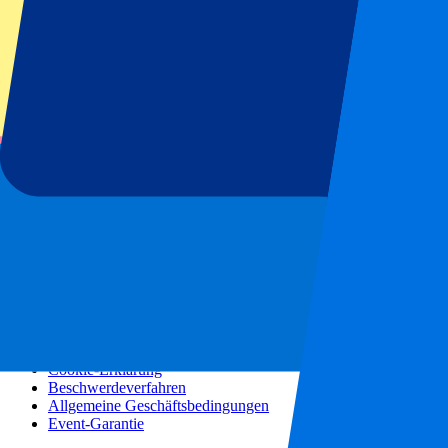
Konzerte
Mehr Informationen
Partnerprogramm
Städtereisen
Urlaubsreisen
Blog
Kontakt
Häufig gestellte Fragen
Über uns
Partnerschaften
Premium Hospitality
Presse
Stellenangebote
Unsere Richtlinien
Datenschutzerklärung
Cookie-Erklärung
Beschwerdeverfahren
Allgemeine Geschäftsbedingungen
Event-Garantie