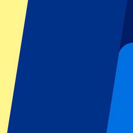
GP Italien
GP Singapur
Six Nations
Alle Sportarten
Fußball
Formel 1
MotoGP
Rugby
Tennis
Fußballligen
Champions League
Premier League
Serie A
La Liga
Ligue 1
Primeira Liga
Eredivisie
Shows & festivals