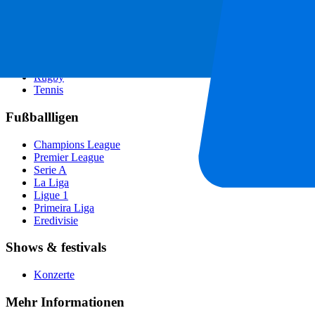
Alle Sportarten
Fußball
Formel 1
MotoGP
Rugby
Tennis
Fußballligen
Champions League
Premier League
Serie A
La Liga
Ligue 1
Primeira Liga
Eredivisie
Shows & festivals
Konzerte
Mehr Informationen