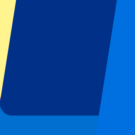
€
Mehr Infos
1 von 1 Ereignis gesehen
Footer menu
Top-Klubs
Liverpool
Manchester United
Manchester City
FC Barcelona
Real Madrid
SCC Neapel
AC Mailand
Beliebte Events
GP Spanien
GP Niederlande
GP Italien
GP Singapur
Six Nations