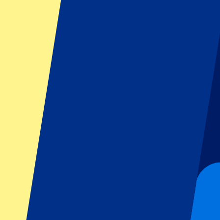
-
15
%
Ab
130
€
110
€
Mehr Infos
MotoGP Portugal 2026 - Fr/Sa/So
20 November 2026, 15:00
Motorsports | MotoGP
Portimão, Portugal
Autódromo Internacional do Algarve
Handy-Tickets
Ticket für 3 Tage
-
15
%
Ab
130
€
110