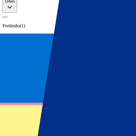
Orten
Portimão
(
1
)
MotoGP‑Tickets Portugal
Sichere dir deine MotoGP‑Tickets für Port
Sichere dir deine offiziellen MotoGP‑Tickets für Portugal. Entdecke 
Filter
1 Events
Sortieren
Sortieren
MotoGP Portugal 2026 - Fr/Sa/So
20 November 2026, 15:00
Mehr Details
Weniger Details