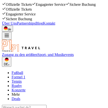
Offizielle Tickets
Engagierter Service
Sichere Buchung
Offizielle Tickets
Engagierter Service
Sichere Buchung
Über Uns
Partnerships
Blog
Kontakt
de
Zugang zu den größten
Sport- und Musikevents
DE
Fußball
Formel 1
Tennis
Rugby
Konzerte
Mehr
Deals