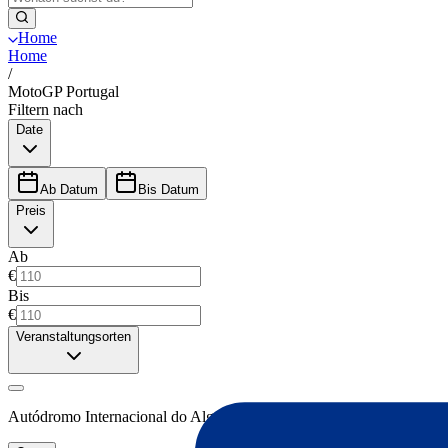
Home
Home
/
MotoGP Portugal
Filtern nach
Date
Ab Datum
Bis Datum
Preis
Ab
€
Bis
€
Veranstaltungsorten
Autódromo Internacional do Algarve
(
1
)