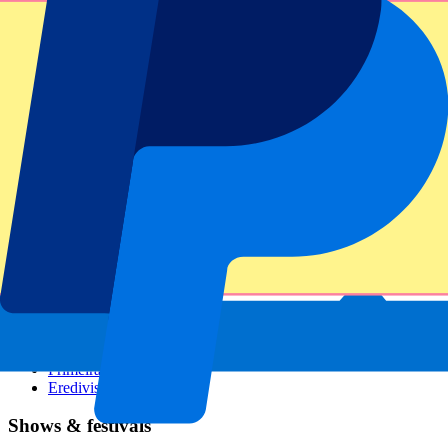
GP Italien
GP Singapur
Six Nations
Alle Sportarten
Fußball
Formel 1
MotoGP
Rugby
Tennis
Fußballligen
Champions League
Premier League
Serie A
La Liga
Ligue 1
Primeira Liga
Eredivisie
Shows & festivals