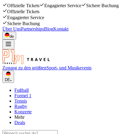
Offizielle Tickets
Engagierter Service
Sichere Buchung
Offizielle Tickets
Engagierter Service
Sichere Buchung
Über Uns
Partnerships
Blog
Kontakt
de
Zugang zu den größten
Sport- und Musikevents
DE
Fußball
Formel 1
Tennis
Rugby
Konzerte
Mehr
Deals