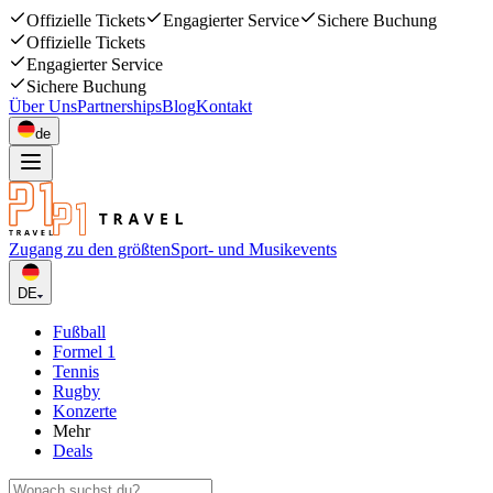
Offizielle Tickets
Engagierter Service
Sichere Buchung
Offizielle Tickets
Engagierter Service
Sichere Buchung
Über Uns
Partnerships
Blog
Kontakt
de
Zugang zu den größten
Sport- und Musikevents
DE
Fußball
Formel 1
Tennis
Rugby
Konzerte
Mehr
Deals