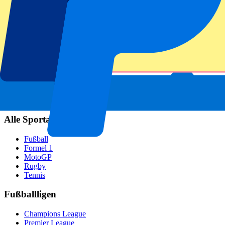
Real Madrid
SCC Neapel
AC Mailand
Beliebte Events
GP Spanien
GP Niederlande
GP Italien
GP Singapur
Six Nations
Alle Sportarten
Fußball
Formel 1
MotoGP
Rugby
Tennis
Fußballligen
Champions League
Premier League