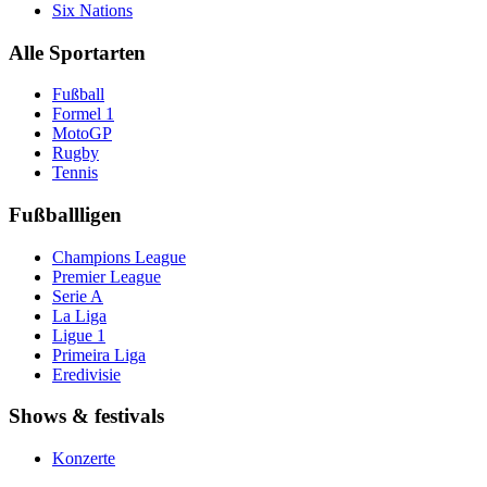
Six Nations
Alle Sportarten
Fußball
Formel 1
MotoGP
Rugby
Tennis
Fußballligen
Champions League
Premier League
Serie A
La Liga
Ligue 1
Primeira Liga
Eredivisie
Shows & festivals
Konzerte