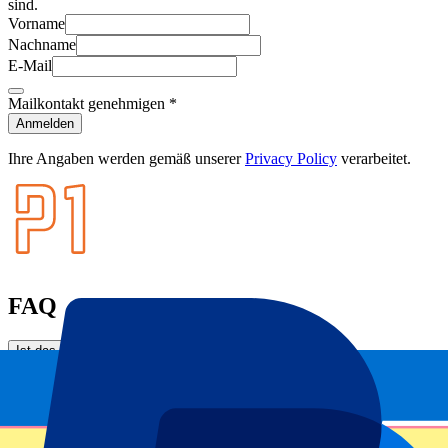
sind.
Vorname
Nachname
E-Mail
Mailkontakt genehmigen
*
Anmelden
Ihre Angaben werden gemäß unserer
Privacy Policy
verarbeitet.
FAQ
Ist das Datum der Spiele bestätigt?
Kann ich mir meinen Platz aussuchen?
Bietet ihr nur Karten für den Heimbereich an?