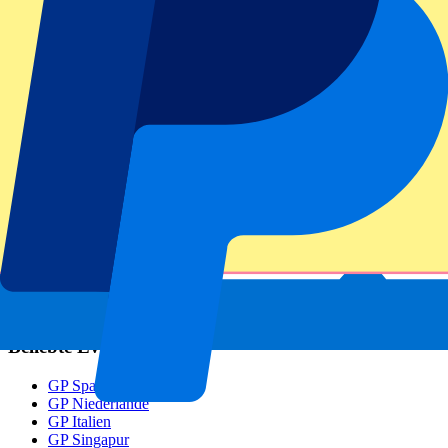
Haben Sie weitere Fragen?
Footer menu
Top-Klubs
Liverpool
Manchester United
Manchester City
FC Barcelona
Real Madrid
SCC Neapel
AC Mailand
Beliebte Events
GP Spanien
GP Niederlande
GP Italien
GP Singapur