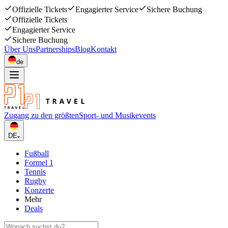
Offizielle Tickets
Engagierter Service
Sichere Buchung
Offizielle Tickets
Engagierter Service
Sichere Buchung
Über Uns
Partnerships
Blog
Kontakt
de
Zugang zu den größten
Sport- und Musikevents
DE
Fußball
Formel 1
Tennis
Rugby
Konzerte
Mehr
Deals