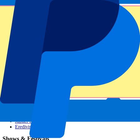
GP Österreich
GP Italien
GP Singapur
Sportarten
Fußball
Formel 1
MotoGP
Tennis
Rugby
Fußballigen
Champions League
Premier League
La Liga
Ligue 1
Bundesliga
Serie A
Jupiler Pro League
Eredivisie
Shows & Festivals