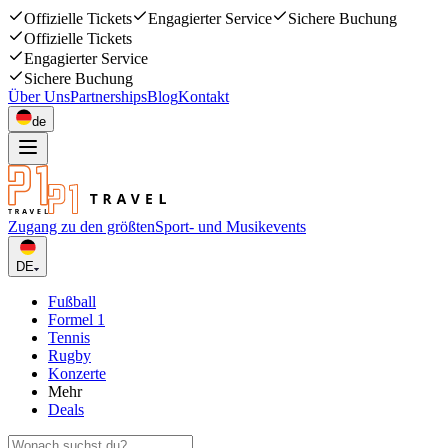
Offizielle Tickets
Engagierter Service
Sichere Buchung
Offizielle Tickets
Engagierter Service
Sichere Buchung
Über Uns
Partnerships
Blog
Kontakt
de
Zugang zu den größten
Sport- und Musikevents
DE
Fußball
Formel 1
Tennis
Rugby
Konzerte
Mehr
Deals