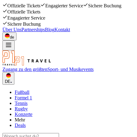
Offizielle Tickets
Engagierter Service
Sichere Buchung
Offizielle Tickets
Engagierter Service
Sichere Buchung
Über Uns
Partnerships
Blog
Kontakt
de
Zugang zu den größten
Sport- und Musikevents
DE
Fußball
Formel 1
Tennis
Rugby
Konzerte
Mehr
Deals