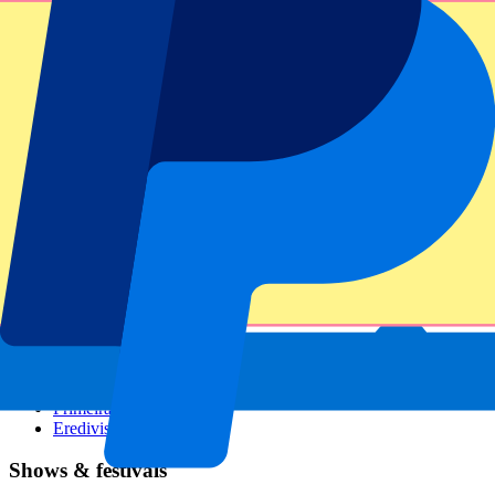
GP Italien
GP Singapur
Six Nations
Alle Sportarten
Fußball
Formel 1
MotoGP
Rugby
Tennis
Fußballligen
Champions League
Premier League
Serie A
La Liga
Ligue 1
Primeira Liga
Eredivisie
Shows & festivals