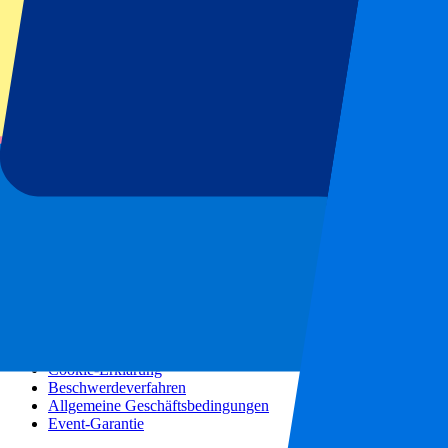
Konzerte
Mehr Informationen
Partnerprogramm
Städtereisen
Urlaubsreisen
Blog
Kontakt
Häufig gestellte Fragen
Über uns
Partnerschaften
Premium Hospitality
Presse
Stellenangebote
Unsere Richtlinien
Datenschutzerklärung
Cookie-Erklärung
Beschwerdeverfahren
Allgemeine Geschäftsbedingungen
Event-Garantie