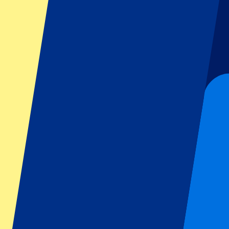
GP Italien
GP Singapur
Six Nations
Alle Sportarten
Fußball
Formel 1
MotoGP
Rugby
Tennis
Fußballligen
Champions League
Premier League
Serie A
La Liga
Ligue 1
Primeira Liga
Eredivisie
Shows & festivals