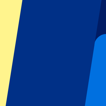
GP Italien
GP Singapur
Six Nations
Alle Sportarten
Fußball
Formel 1
MotoGP
Rugby
Tennis
Fußballligen
Champions League
Premier League
Serie A
La Liga
Ligue 1
Primeira Liga
Eredivisie
Shows & festivals