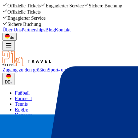
Offizielle Tickets
Engagierter Service
Sichere Buchung
Offizielle Tickets
Engagierter Service
Sichere Buchung
Über Uns
Partnerships
Blog
Kontakt
de
Zugang zu den größten
Sport- und Musikevents
DE
Fußball
Formel 1
Tennis
Rugby
Konzerte
Mehr
Deals