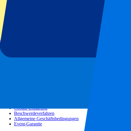
Konzerte
Mehr Informationen
Partnerprogramm
Städtereisen
Urlaubsreisen
Blog
Kontakt
Häufig gestellte Fragen
Über uns
Partnerschaften
Premium Hospitality
Presse
Stellenangebote
Unsere Richtlinien
Datenschutzerklärung
Cookie-Erklärung
Beschwerdeverfahren
Allgemeine Geschäftsbedingungen
Event-Garantie