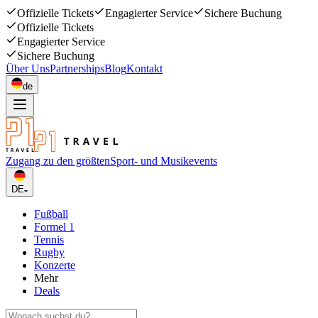
Offizielle Tickets
Engagierter Service
Sichere Buchung
Offizielle Tickets
Engagierter Service
Sichere Buchung
Über Uns
Partnerships
Blog
Kontakt
de
Zugang zu den größten
Sport- und Musikevents
DE
Fußball
Formel 1
Tennis
Rugby
Konzerte
Mehr
Deals