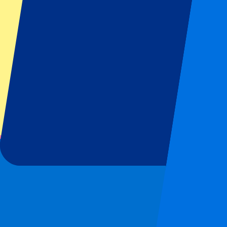
Top-Klubs
Liverpool
Manchester United
Manchester City
FC Barcelona
Real Madrid
SCC Neapel
AC Mailand
Beliebte Events
GP Spanien
GP Niederlande
GP Italien
GP Singapur
Six Nations
Alle Sportarten
Fußball
Formel 1
MotoGP
Rugby