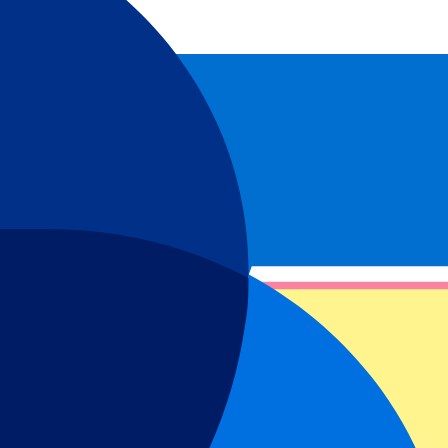
lokalen Fußballvereins (Pío-Pío) auf Ihrer Liste stehen! Genießen Sie
ßballern wurden? Mit einer neuen Mannschaft versucht der Verein