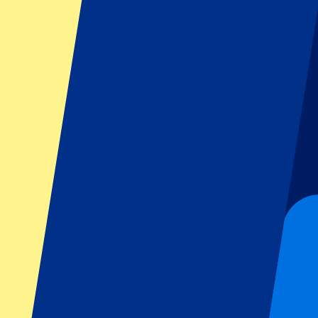
FAQ
Ist das Datum der Spiele bestätigt?
Kann ich mir meinen Platz aussuchen?
Haben Sie weitere Fragen?
Footer menu