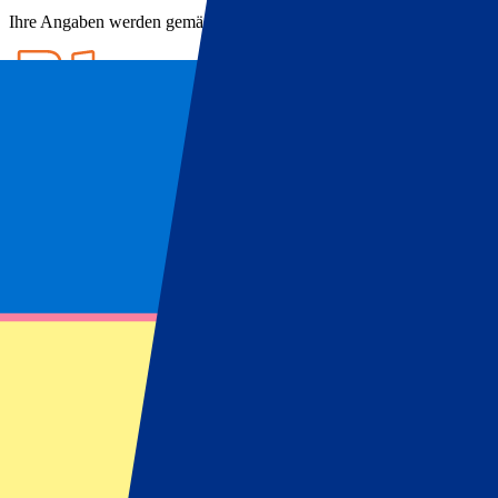
Ihre Angaben werden gemäß unserer
Privacy Policy
verarbeitet.
Ticketinfos
FAQ
Ticketinfos
UD Las Palmas Info
Buchen Sie Ihre
UD Las Palmas Tickets
bei P1 Travel. Während eine
tolles Wetter, schöne Strände und erleben Sie
La Liga
-Fußball live.
Wussten Sie, dass Legenden wie Rondón und Kevin-Prince Boateng in
nun, seine Position in der ersten spanischen Liga zu halten.
Buchen Sie Ihre
UD Las Palmas Tickets
und werden Sie Teil einer u