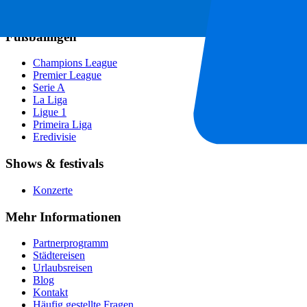
Tennis
Fußballligen
Champions League
Premier League
Serie A
La Liga
Ligue 1
Primeira Liga
Eredivisie
Shows & festivals
Konzerte
Mehr Informationen
Partnerprogramm
Städtereisen
Urlaubsreisen
Blog
Kontakt
Häufig gestellte Fragen