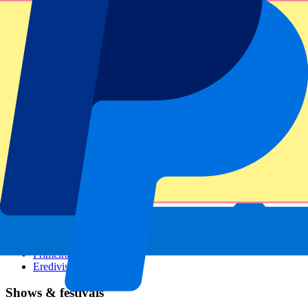
GP Italien
GP Singapur
Six Nations
Alle Sportarten
Fußball
Formel 1
MotoGP
Rugby
Tennis
Fußballligen
Champions League
Premier League
Serie A
La Liga
Ligue 1
Primeira Liga
Eredivisie
Shows & festivals