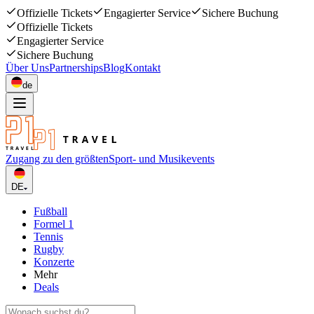
Offizielle Tickets
Engagierter Service
Sichere Buchung
Offizielle Tickets
Engagierter Service
Sichere Buchung
Über Uns
Partnerships
Blog
Kontakt
de
Zugang zu den größten
Sport- und Musikevents
DE
Fußball
Formel 1
Tennis
Rugby
Konzerte
Mehr
Deals