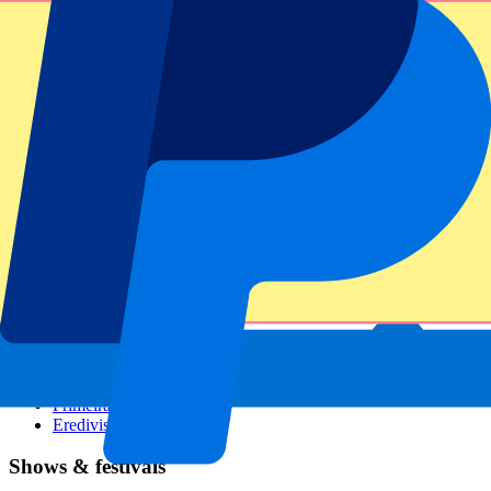
GP Italien
GP Singapur
Six Nations
Alle Sportarten
Fußball
Formel 1
MotoGP
Rugby
Tennis
Fußballligen
Champions League
Premier League
Serie A
La Liga
Ligue 1
Primeira Liga
Eredivisie
Shows & festivals