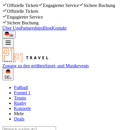
Offizielle Tickets
Engagierter Service
Sichere Buchung
Offizielle Tickets
Engagierter Service
Sichere Buchung
Über Uns
Partnerships
Blog
Kontakt
de
Zugang zu den größten
Sport- und Musikevents
DE
Fußball
Formel 1
Tennis
Rugby
Konzerte
Mehr
Deals