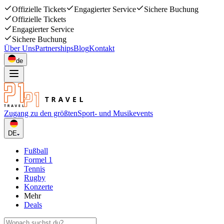
Offizielle Tickets
Engagierter Service
Sichere Buchung
Offizielle Tickets
Engagierter Service
Sichere Buchung
Über Uns
Partnerships
Blog
Kontakt
de
Zugang zu den größten
Sport- und Musikevents
DE
Fußball
Formel 1
Tennis
Rugby
Konzerte
Mehr
Deals