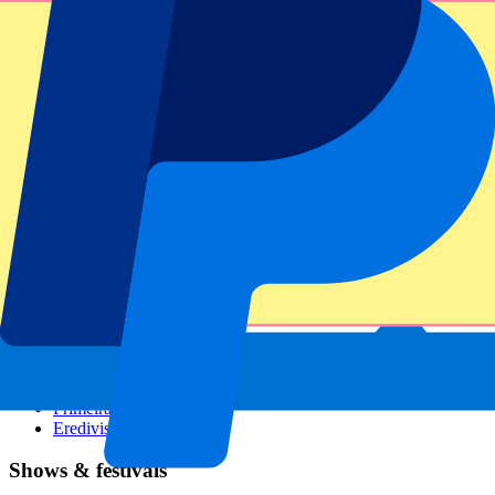
GP Italien
GP Singapur
Six Nations
Alle Sportarten
Fußball
Formel 1
MotoGP
Rugby
Tennis
Fußballligen
Champions League
Premier League
Serie A
La Liga
Ligue 1
Primeira Liga
Eredivisie
Shows & festivals