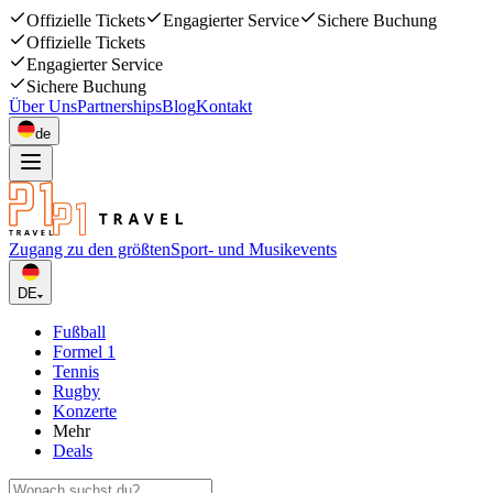
Offizielle Tickets
Engagierter Service
Sichere Buchung
Offizielle Tickets
Engagierter Service
Sichere Buchung
Über Uns
Partnerships
Blog
Kontakt
de
Zugang zu den größten
Sport- und Musikevents
DE
Fußball
Formel 1
Tennis
Rugby
Konzerte
Mehr
Deals