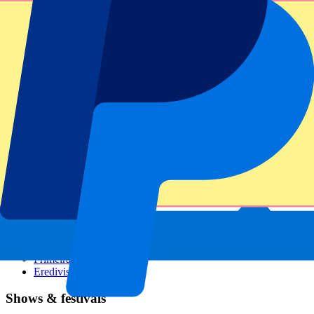
GP Italien
GP Singapur
Six Nations
Alle Sportarten
Fußball
Formel 1
MotoGP
Rugby
Tennis
Fußballligen
Champions League
Premier League
Serie A
La Liga
Ligue 1
Primeira Liga
Eredivisie
Shows & festivals