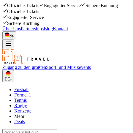
Offizielle Tickets
Engagierter Service
Sichere Buchung
Offizielle Tickets
Engagierter Service
Sichere Buchung
Über Uns
Partnerships
Blog
Kontakt
de
Zugang zu den größten
Sport- und Musikevents
DE
Fußball
Formel 1
Tennis
Rugby
Konzerte
Mehr
Deals