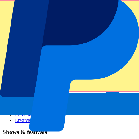
GP Italien
GP Singapur
Six Nations
Alle Sportarten
Fußball
Formel 1
MotoGP
Rugby
Tennis
Fußballligen
Champions League
Premier League
Serie A
La Liga
Ligue 1
Primeira Liga
Eredivisie
Shows & festivals