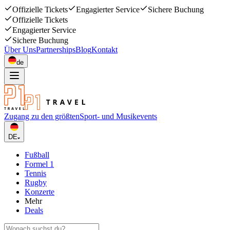
Offizielle Tickets
Engagierter Service
Sichere Buchung
Offizielle Tickets
Engagierter Service
Sichere Buchung
Über Uns
Partnerships
Blog
Kontakt
de
Zugang zu den größten
Sport- und Musikevents
DE
Fußball
Formel 1
Tennis
Rugby
Konzerte
Mehr
Deals