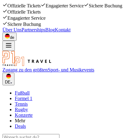
Offizielle Tickets
Engagierter Service
Sichere Buchung
Offizielle Tickets
Engagierter Service
Sichere Buchung
Über Uns
Partnerships
Blog
Kontakt
de
Zugang zu den größten
Sport- und Musikevents
DE
Fußball
Formel 1
Tennis
Rugby
Konzerte
Mehr
Deals