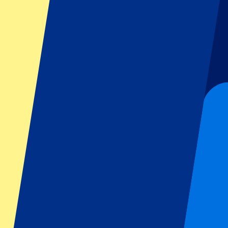
GP Österreich
GP Italien
GP Singapur
Sportarten
Fußball
Formel 1
MotoGP
Tennis
Rugby
Fußballigen
Champions League
Premier League
La Liga
Ligue 1
Bundesliga
Serie A
Jupiler Pro League
Eredivisie
Shows & Festivals