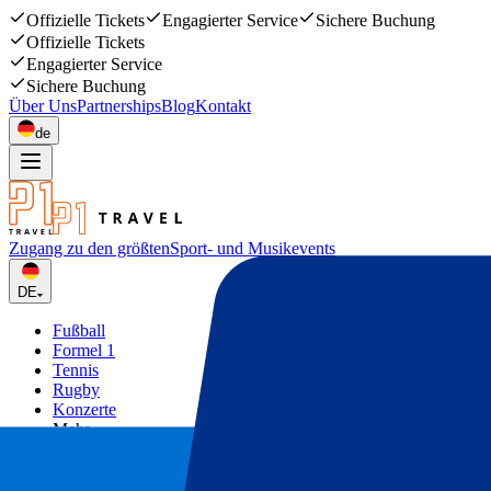
Offizielle Tickets
Engagierter Service
Sichere Buchung
Offizielle Tickets
Engagierter Service
Sichere Buchung
Über Uns
Partnerships
Blog
Kontakt
de
Zugang zu den größten
Sport- und Musikevents
DE
Fußball
Formel 1
Tennis
Rugby
Konzerte
Mehr
Deals