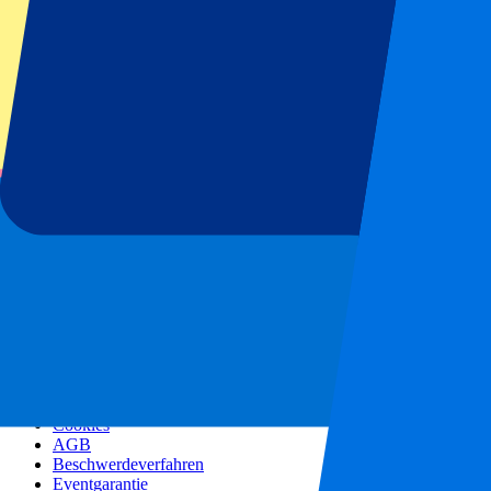
Alle Konzerte
Mehr Infos
Affiliate Programm
Städtereisen
Urlaub Inspiration
Blog
Kontakt
Häufig gestellte Fragen
Über uns
Partnerships
Premium Hospitality
Corporate Social Responsibility
Jobangebote
Unsere Richtlinien
Datenschutzerklärung
Cookies
AGB
Beschwerdeverfahren
Eventgarantie