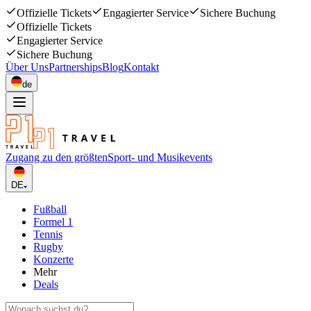
Offizielle Tickets
Engagierter Service
Sichere Buchung
Offizielle Tickets
Engagierter Service
Sichere Buchung
Über Uns
Partnerships
Blog
Kontakt
de
Zugang zu den größten
Sport- und Musikevents
DE
Fußball
Formel 1
Tennis
Rugby
Konzerte
Mehr
Deals