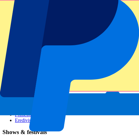
GP Italien
GP Singapur
Six Nations
Alle Sportarten
Fußball
Formel 1
MotoGP
Rugby
Tennis
Fußballligen
Champions League
Premier League
Serie A
La Liga
Ligue 1
Primeira Liga
Eredivisie
Shows & festivals