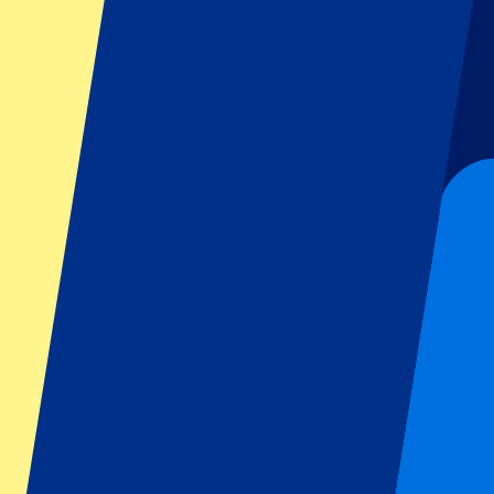
GP Italien
GP Singapur
Six Nations
Alle Sportarten
Fußball
Formel 1
MotoGP
Rugby
Tennis
Fußballligen
Champions League
Premier League
Serie A
La Liga
Ligue 1
Primeira Liga
Eredivisie
Shows & festivals