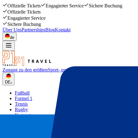
Offizielle Tickets
Engagierter Service
Sichere Buchung
Offizielle Tickets
Engagierter Service
Sichere Buchung
Über Uns
Partnerships
Blog
Kontakt
de
Zugang zu den größten
Sport- und Musikevents
DE
Fußball
Formel 1
Tennis
Rugby
Konzerte
Mehr
Deals