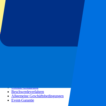
Konzerte
Mehr Informationen
Partnerprogramm
Städtereisen
Urlaubsreisen
Blog
Kontakt
Häufig gestellte Fragen
Über uns
Partnerschaften
Premium Hospitality
Presse
Stellenangebote
Unsere Richtlinien
Datenschutzerklärung
Cookie-Erklärung
Beschwerdeverfahren
Allgemeine Geschäftsbedingungen
Event-Garantie