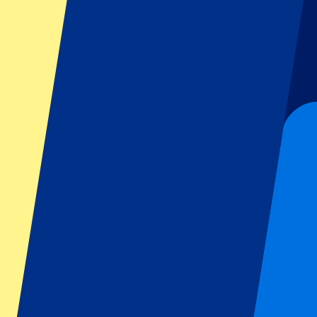
GP Italien
GP Singapur
Six Nations
Alle Sportarten
Fußball
Formel 1
MotoGP
Rugby
Tennis
Fußballligen
Champions League
Premier League
Serie A
La Liga
Ligue 1
Primeira Liga
Eredivisie
Shows & festivals