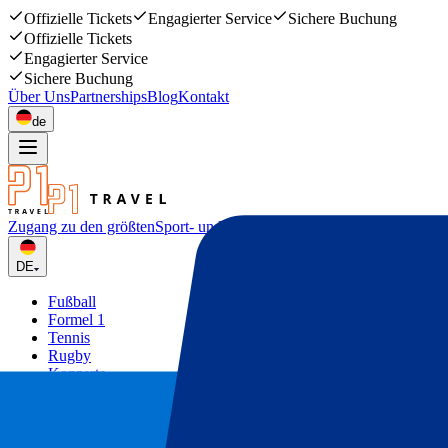
Offizielle Tickets
Engagierter Service
Sichere Buchung
Offizielle Tickets
Engagierter Service
Sichere Buchung
Über Uns
Partnerships
Blog
Kontakt
de
Zugang zu den größten
Sport- und Musikevents
DE
Fußball
Formel 1
Tennis
Rugby
Konzerte
Mehr
Deals