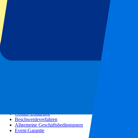
Konzerte
Mehr Informationen
Partnerprogramm
Städtereisen
Urlaubsreisen
Blog
Kontakt
Häufig gestellte Fragen
Über uns
Partnerschaften
Premium Hospitality
Presse
Stellenangebote
Unsere Richtlinien
Datenschutzerklärung
Cookie-Erklärung
Beschwerdeverfahren
Allgemeine Geschäftsbedingungen
Event-Garantie