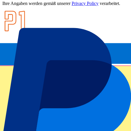
Ihre Angaben werden gemäß unserer
Privacy Policy
verarbeitet.
Footer menu
Top-Klubs
Liverpool
Manchester United
Manchester City
FC Barcelona
Real Madrid
SCC Neapel
AC Mailand
Beliebte Events
GP Spanien
GP Niederlande