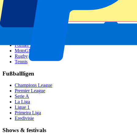
GP Italien
GP Singapur
Six Nations
Alle Sportarten
Fußball
Formel 1
MotoGP
Rugby
Tennis
Fußballligen
Champions League
Premier League
Serie A
La Liga
Ligue 1
Primeira Liga
Eredivisie
Shows & festivals