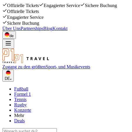
Offizielle Tickets
Engagierter Service
Sichere Buchung
Offizielle Tickets
Engagierter Service
Sichere Buchung
Über Uns
Partnerships
Blog
Kontakt
de
Zugang zu den größten
Sport- und Musikevents
DE
Fußball
Formel 1
Tennis
Rugby
Konzerte
Mehr
Deals