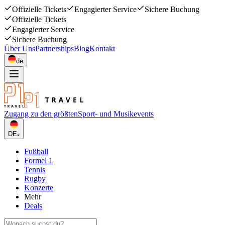
Offizielle Tickets
Engagierter Service
Sichere Buchung
Offizielle Tickets
Engagierter Service
Sichere Buchung
Über Uns
Partnerships
Blog
Kontakt
de
Zugang zu den größten
Sport- und Musikevents
DE
Fußball
Formel 1
Tennis
Rugby
Konzerte
Mehr
Deals