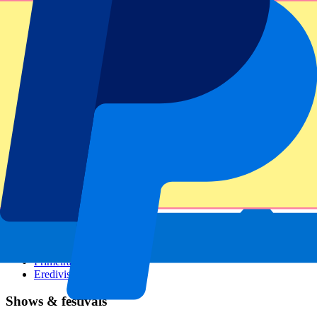
GP Italien
GP Singapur
Six Nations
Alle Sportarten
Fußball
Formel 1
MotoGP
Rugby
Tennis
Fußballligen
Champions League
Premier League
Serie A
La Liga
Ligue 1
Primeira Liga
Eredivisie
Shows & festivals