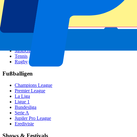
GP Österreich
GP Italien
GP Singapur
Sportarten
Fußball
Formel 1
MotoGP
Tennis
Rugby
Fußballigen
Champions League
Premier League
La Liga
Ligue 1
Bundesliga
Serie A
Jupiler Pro League
Eredivisie
Shows & Festivals