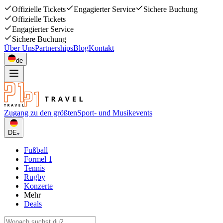
Offizielle Tickets
Engagierter Service
Sichere Buchung
Offizielle Tickets
Engagierter Service
Sichere Buchung
Über Uns
Partnerships
Blog
Kontakt
de
Zugang zu den größten
Sport- und Musikevents
DE
Fußball
Formel 1
Tennis
Rugby
Konzerte
Mehr
Deals