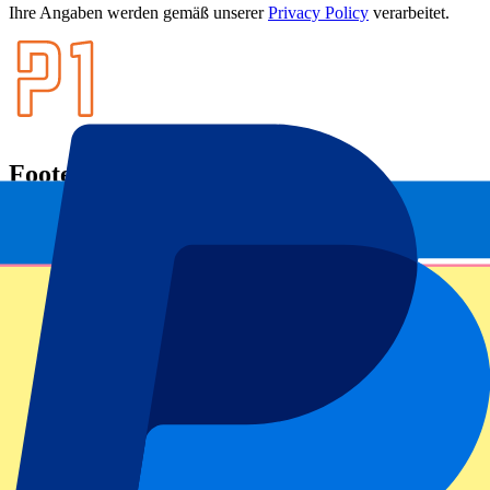
Ihre Angaben werden gemäß unserer
Privacy Policy
verarbeitet.
Footer menu
Topklubs
FC Barcelona
Real Madrid
AC Mailand
Manchester United FC
Tottenham Hotspur
SSC Neapel
Beliebte Events
Six Nations
GP Barcelona
GP Zandvoort