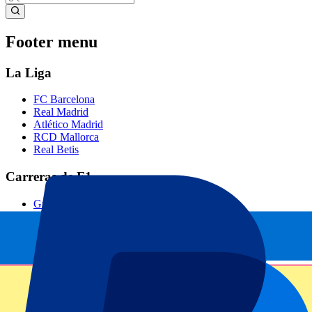
Footer menu
La Liga
FC Barcelona
Real Madrid
Atlético Madrid
RCD Mallorca
Real Betis
Carreras de F1
Gran Premio de Barcelona
Gran Premio de Países Bajos
Gran Premio de Singapur
Gran Premio de Abu Dhabi
Gran Premio de Miami
Gran Premio de Brasil
GP de Italia
Todo deporte