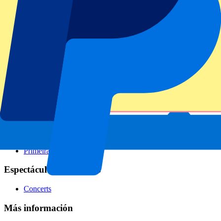
Fútbol
Formula 1
MotoGP
Rugby
Tenis
Ligas de fútbol
Champions League
Premier League
La Liga
Serie A
Bundesliga
Ligue 1
Eredivisie
Primeira Liga
Espectáculos y festivales
Concerts
Más información