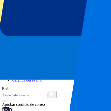
Escapadas urbanas
Vacaciones
Blog
Contacto
Preguntas frecuentes
Sobre nosotros
Colaboraciones
Hospitality Premium
Prensa
Vacantes
Nuestras políticas
Política de privacidad
Política de cookies
Procedimiento de reclamaciones
Términos y condiciones
Garantía del evento
Boletín
Aprobar contacto de correo