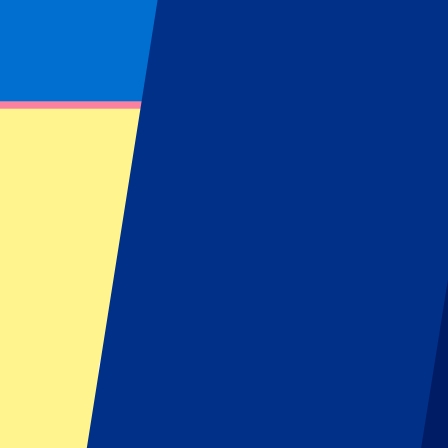
Footer menu
Clubes destacados
Liverpool
Manchester United
Manchester City
FC Barcelona
Real Madrid
Napoli
AC Milan
Eventos populares
GP España
GP Países Bajos
GP Italia
GP Singapur
Six Nations
Todos los deportes