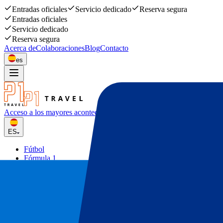
Entradas oficiales
Servicio dedicado
Reserva segura
Entradas oficiales
Servicio dedicado
Reserva segura
Acerca de
Colaboraciones
Blog
Contacto
es
Acceso a los mayores acontecimiento
deportivos y musicales
ES
Fútbol
Fórmula 1
Tenis
Rugby
Conciertos
Otros
Ofertas