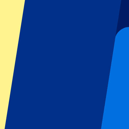
Fútbol
Fórmula 1
MotoGP
Rugby
Tenis
Ligas de fútbol
Champions League
Premier League
Serie A
La Liga
Ligue 1
Primeira Liga
Eredivisie
Espectáculos y festivales
Todos los conciertos
Más información
Programa de afiliados