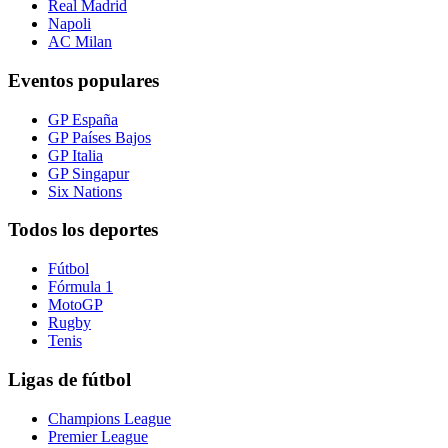
Real Madrid
Napoli
AC Milan
Eventos populares
GP España
GP Países Bajos
GP Italia
GP Singapur
Six Nations
Todos los deportes
Fútbol
Fórmula 1
MotoGP
Rugby
Tenis
Ligas de fútbol
Champions League
Premier League