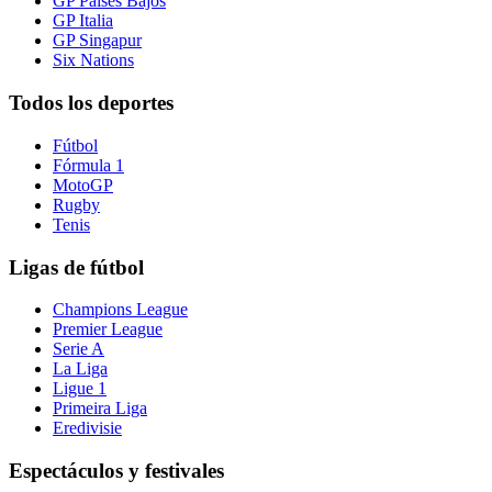
GP Países Bajos
GP Italia
GP Singapur
Six Nations
Todos los deportes
Fútbol
Fórmula 1
MotoGP
Rugby
Tenis
Ligas de fútbol
Champions League
Premier League
Serie A
La Liga
Ligue 1
Primeira Liga
Eredivisie
Espectáculos y festivales