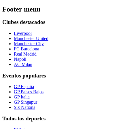
Footer menu
Clubes destacados
Liverpool
Manchester United
Manchester City
FC Barcelona
Real Madrid
Napoli
AC Milan
Eventos populares
GP España
GP Países Bajos
GP Italia
GP Singapur
Six Nations
Todos los deportes