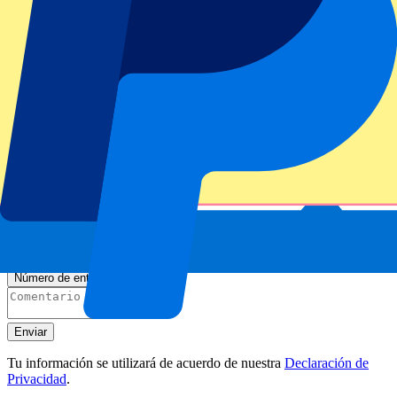
Entradas oficiales
Acceso 100% garantizado. Entradas facilitadas directamente por el
organizador.
Este evento está agotado
Suscríbete y recibe siempre todas las actualizaciones, ofertas y
mucho más!
Número de entradas*
Enviar
Tu información se utilizará de acuerdo de nuestra
Declaración de
Privacidad
.