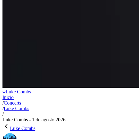
Luke Combs
Inicio
/
Concerts
/
Luke Combs
/
Luke Combs - 1 de agosto 2026
Luke Combs