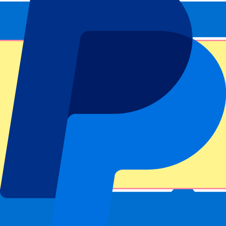
Suscríbete y recibe siempre todas las actualizaciones, ofertas y
mucho más!
Número de entradas*
Enviar
Tu información se utilizará de acuerdo de nuestra
Declaración de
Privacidad
.
Gracias por enviar el formulario
Información del evento