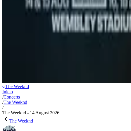
The Weeknd
Inicio
/
Concerts
/
The Weeknd
/
The Weeknd - 14 August 2026
The Weeknd