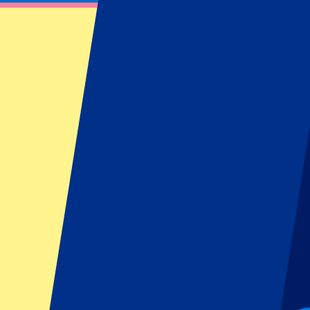
Inglaterra vs Sri Lanka | Test 1 – Día 4
27 de agosto de 2024 a las 11:00
Fecha confirmada
•
Manchester, Reino Unido
Inglaterra vs Sri Lanka | Test 1 – Día 4
27 de agosto de 2024 a las 11:00 • Manchester, Reino Unido
Fecha confirmada
Este evento ha terminado
Este evento ha terminado
Este evento ha terminado