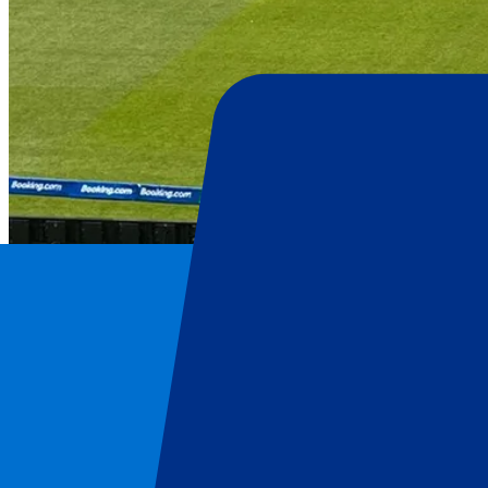
England Men’s Cricket
Inicio
/
CRICKET
/
England Men’s Cricket
/
Inglaterra vs Sri Lanka | Test 1 – Día 4
England Men’s Cricket