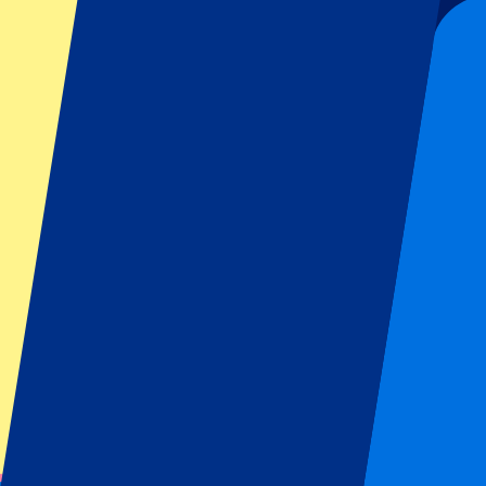
Suscríbete y recibe siempre todas las actualizaciones, ofertas y mucho
Número de entradas*
Enviar
Tu información se utilizará de acuerdo de nuestra
Declaración de Priv
Gracias por enviar el formulario