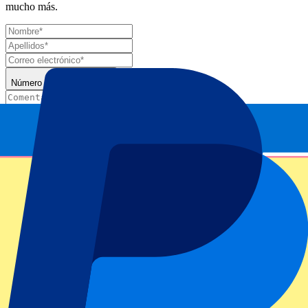
mucho más.
Número de entradas*
Enviar
Tu información se utilizará de acuerdo de nuestra
Declaración de
Privacidad
.
Gracias por enviar el formulario
Información del evento
Acerca de EEUU vs Irlanda | T20 World Cup
Competición
ICC Men's T20 World Cup West Indies & USA 2024.