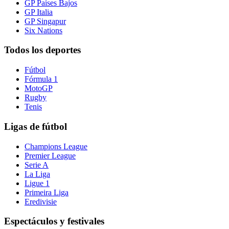
GP Países Bajos
GP Italia
GP Singapur
Six Nations
Todos los deportes
Fútbol
Fórmula 1
MotoGP
Rugby
Tenis
Ligas de fútbol
Champions League
Premier League
Serie A
La Liga
Ligue 1
Primeira Liga
Eredivisie
Espectáculos y festivales