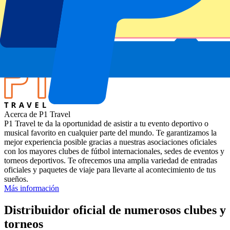
Partido
EEUU vs Irlanda | T20 World Cup
Estadio
Broward County Stadium, Fort Lauderdale, USA
Ubicación
Lauderhill, Estados Unidos
Acerca de P1 Travel
P1 Travel te da la oportunidad de asistir a tu evento deportivo o
musical favorito en cualquier parte del mundo. Te garantizamos la
mejor experiencia posible gracias a nuestras asociaciones oficiales
con los mayores clubes de fútbol internacionales, sedes de eventos y
torneos deportivos. Te ofrecemos una amplia variedad de entradas
oficiales y paquetes de viaje para llevarte al acontecimiento de tus
sueños.
Más información
Distribuidor oficial de numerosos clubes y
torneos