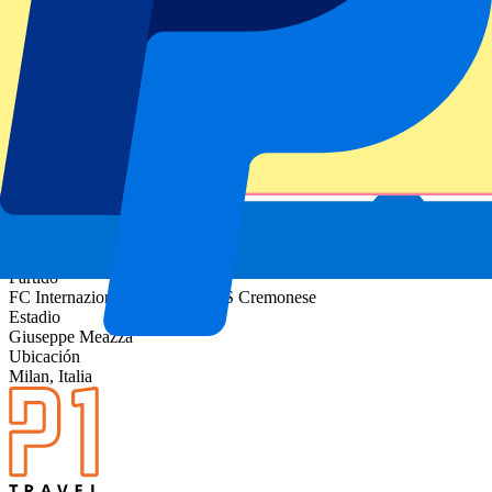
Privacidad
.
Gracias por enviar el formulario
Información del evento
Acerca de FC Internazionale Milano vs US
Cremonese
Competición
Serie A 2025-2026
Partido
FC Internazionale Milano vs US Cremonese
Estadio
Giuseppe Meazza
Ubicación
Milan, Italia