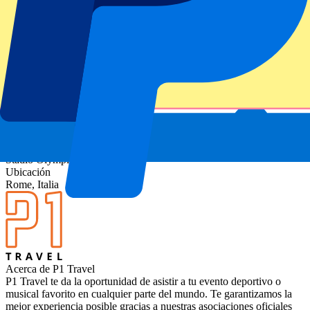
Información del evento
Acerca de Lazio Roma vs Pisa SC
Competición
Serie A 2025-2026
Partido
Lazio Roma vs Pisa SC
Estadio
Stadio Olympico Rome
Ubicación
Rome, Italia
Acerca de P1 Travel
P1 Travel te da la oportunidad de asistir a tu evento deportivo o
musical favorito en cualquier parte del mundo. Te garantizamos la
mejor experiencia posible gracias a nuestras asociaciones oficiales