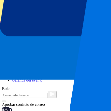
Escapadas urbanas
Vacaciones
Blog
Contacto
Preguntas frecuentes
Sobre nosotros
Colaboraciones
Hospitality Premium
Prensa
Vacantes
Nuestras políticas
Política de privacidad
Política de cookies
Procedimiento de reclamaciones
Términos y condiciones
Garantía del evento
Boletín
Aprobar contacto de correo