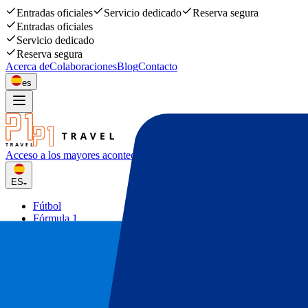
Entradas oficiales
Servicio dedicado
Reserva segura
Entradas oficiales
Servicio dedicado
Reserva segura
Acerca de
Colaboraciones
Blog
Contacto
es
Acceso a los mayores acontecimiento
deportivos y musicales
ES
Fútbol
Fórmula 1
Tenis
Rugby
Conciertos
Otros
Ofertas