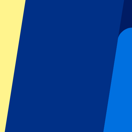
Fútbol
Fórmula 1
MotoGP
Rugby
Tenis
Ligas de fútbol
Champions League
Premier League
Serie A
La Liga
Ligue 1
Primeira Liga
Eredivisie
Espectáculos y festivales
Todos los conciertos
Más información
Programa de afiliados