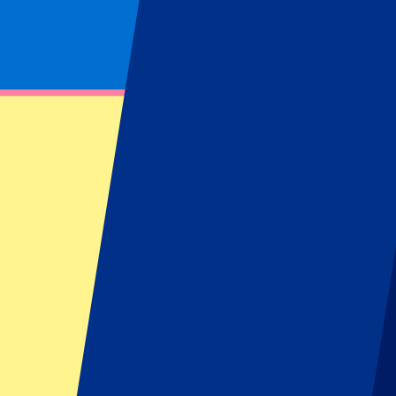
Footer menu
Clubes destacados
Liverpool
Manchester United
Manchester City
FC Barcelona
Real Madrid
Napoli
AC Milan
Eventos populares
GP España
GP Países Bajos
GP Italia
GP Singapur
Six Nations
Todos los deportes