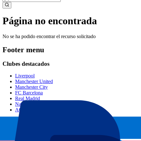
Página no encontrada
No se ha podido encontrar el recurso solicitado
Footer menu
Clubes destacados
Liverpool
Manchester United
Manchester City
FC Barcelona
Real Madrid
Napoli
AC Milan
Eventos populares
GP España
GP Países Bajos