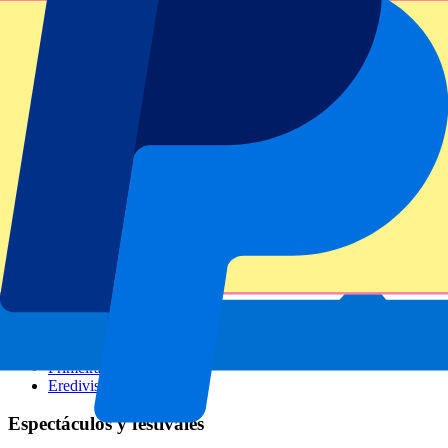
GP Italia
GP Singapur
Six Nations
Todos los deportes
Fútbol
Fórmula 1
MotoGP
Rugby
Tenis
Ligas de fútbol
Champions League
Premier League
Serie A
La Liga
Ligue 1
Primeira Liga
Eredivisie
Espectáculos y festivales