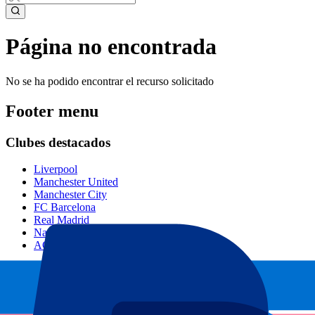
Página no encontrada
No se ha podido encontrar el recurso solicitado
Footer menu
Clubes destacados
Liverpool
Manchester United
Manchester City
FC Barcelona
Real Madrid
Napoli
AC Milan
Eventos populares
GP España
GP Países Bajos