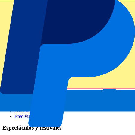
GP Italia
GP Singapur
Six Nations
Todos los deportes
Fútbol
Fórmula 1
MotoGP
Rugby
Tenis
Ligas de fútbol
Champions League
Premier League
Serie A
La Liga
Ligue 1
Primeira Liga
Eredivisie
Espectáculos y festivales