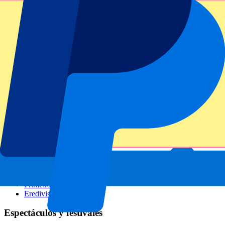
GP Italia
GP Singapur
Six Nations
Todos los deportes
Fútbol
Fórmula 1
MotoGP
Rugby
Tenis
Ligas de fútbol
Champions League
Premier League
Serie A
La Liga
Ligue 1
Primeira Liga
Eredivisie
Espectáculos y festivales