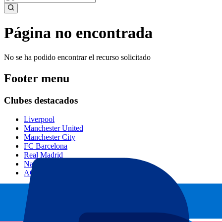
Página no encontrada
No se ha podido encontrar el recurso solicitado
Footer menu
Clubes destacados
Liverpool
Manchester United
Manchester City
FC Barcelona
Real Madrid
Napoli
AC Milan
Eventos populares
GP España
GP Países Bajos